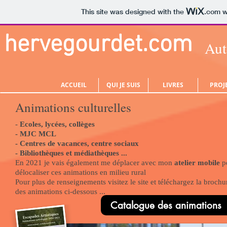
This site was designed with the
.com
w
hervegourdet.com
Aut
ACCUEIL
QUI JE SUIS
LIVRES
PROJ
Animations culturelles
-
Ecoles, lycées, collèges
- MJC MCL
- Centres de vacances, centre sociaux
- Bibliothèques et médiathèques ...
En 2021 je vais également me déplacer avec mon
atelier mobile
p
délocaliser ces animations en milieu rural
Pour plus de renseignements visitez le site et téléchargez la brochu
des animations ci-dessous ...
Catalogue des animations