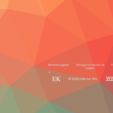
Mentions légales
Politique en matière de
P
cookies
EK
ww
© 2020 créé sur Wix