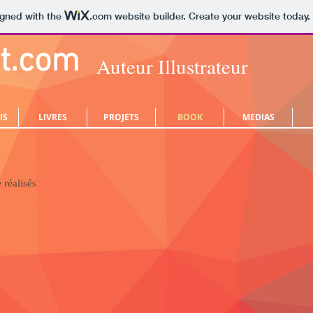
igned with the
.com
website builder. Create your website today.
t.com
Auteur Illustrateur
IS
LIVRES
PROJETS
BOOK
MEDIAS
 réalisés