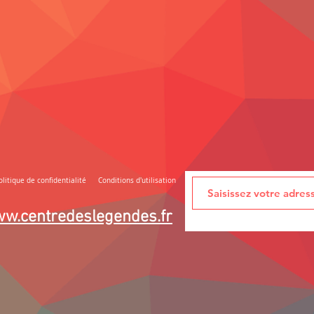
olitique de confidentialité
Conditions d'utilisation
w.centredeslegendes.fr