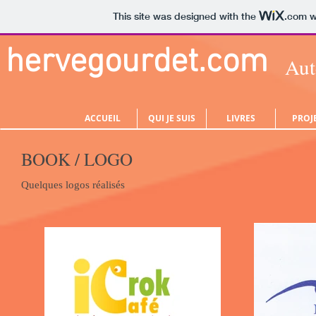
This site was designed with the
.com
w
hervegourdet.com
Aut
ACCUEIL
QUI JE SUIS
LIVRES
PROJ
BOOK / LOGO
Quelques logos réalisés